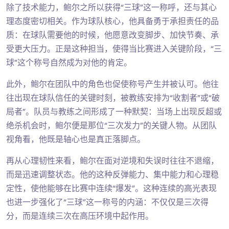
除了技术能力，鲍尔之所以获得“三球”这一称呼，还与其心
理态度密切相关。作为球队核心，他具备勇于承担责任的品
质：在球队需要他的时候，他愿意改变脚步、加快节奏、承
受更大压力。正是这种担当，使得当比赛进入关键阶段，“三
球”这个称号自然成为对他的肯定。
此外，鲍尔在团队中的角色也促使称号产生并被认可。他往
往出现在球队信任的关键时刻，被教练安排为“收割者”或“破
局者”。队员与教练之间形成了一种默契：当场上出现反超或
绝杀机会时，鲍尔便是那位“三次发力”的关键人物。从团队
视角看，他既是轴心也是真正落脚点。
再从心理韧性来看，鲍尔在面对逆境和失误时往往不退缩，
而是迅速调整状态。他的这种反弹能力、集中能力和心理稳
定性，使他能够在比赛中连续“爆发”。这种连续的高光表现
也进一步强化了“三球”这一称号的内涵：不仅仅是三次得
分，而是连续三次在高压环境中起作用。