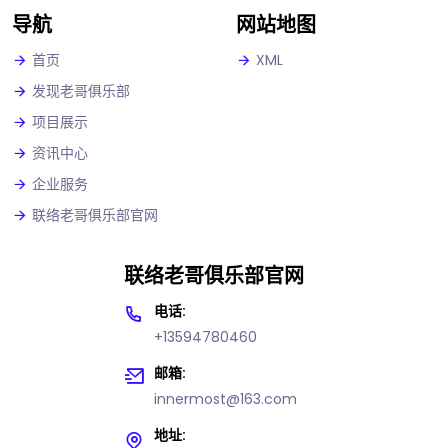
导航
网站地图
首页
XML
发现老哥俱乐部
项目展示
资讯中心
企业服务
联络老哥俱乐部官网
联络老哥俱乐部官网
电话:
+13594780460
邮箱:
innermost@163.com
地址: