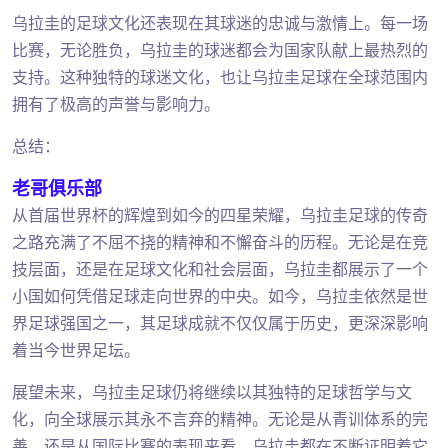
乌拉圭的足球文化还表现在其球迷的忠诚与激情上。每一场
比赛，无论胜负，乌拉圭的球迷都会为国家队献上最热烈的
支持。这种独特的球迷文化，也让乌拉圭足球在全球范围内
拥有了极高的声誉与影响力。
总结：
老哥俱乐部
从首届世界杯的辉煌到如今的四星荣耀，乌拉圭足球的传奇
之路充满了不屈不挠的精神和不懈奋斗的历程。无论是在竞
技层面，还是在足球文化和社会层面，乌拉圭都展示了一个
小国如何凭借足球走向世界的中央。如今，乌拉圭依然是世
界足球强国之一，其足球成就不仅仅属于历史，更深深影响
着当今世界足坛。
展望未来，乌拉圭足球仍将继续以其独特的足球哲学与文
化，向全球展示其永不言弃的精神。无论是从青训体系的完
善，还是从国际比赛的表现来看，乌拉圭都在不断证明着它