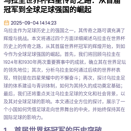
乌拉圭世界杯四星传奇之路：从首届
冠军到全球足球强国的崛起
2025-09-04 14:14:23
乌拉圭作为足球历史上的强国之一，其传奇之路可谓充满了
辉煌与挑战。本文将通过四个方面详细阐述乌拉圭在世界杯
历史上的传奇之路，从其首届世界杯冠军的辉煌开始，到如
今作为全球足球强国的崛起。首先，我们将回顾乌拉圭在
1924年和1930年两次重要赛事中的成就，确立其在世界足坛
的领先地位；其次，分析乌拉圭如何通过后续的世界杯表
现，特别是在四星荣耀中的不懈奋斗；再次，探讨乌拉圭足
球的体系建设与青训体制，如何为其持久的成功奠定基础；
最后，我们还将重点关注乌拉圭足球的文化和社会背景，以
及其对全球足球的影响。本文通过全方位的探讨，展示了一
个小国如何凭借足球走向世界舞台的中央，并始终保持其在
国际足球的影响力。
1、首届世界杯冠军的历史突破