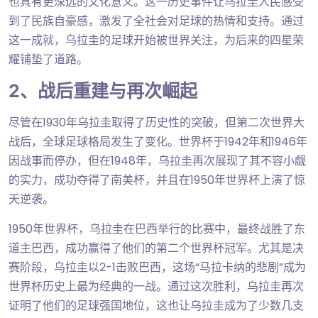
也具有更深远的文化意义。这一历史事件让乌拉圭人民感受
到了民族自豪感，激发了全社会对足球的热情和支持。通过
这一成就，乌拉圭的足球开始被世界关注，为后来的四星荣
耀铺垫了道路。
2、战后重建与再次崛起
尽管在1930年乌拉圭取得了历史性的突破，但第二次世界大
战后，全球足球格局发生了变化。世界杯于1942年和1946年
因战事而停办，但在1948年，乌拉圭再次展现了其不容小觑
的实力，成功夺得了南美杯，并且在1950年世界杯上演了惊
天逆袭。
1950年世界杯，乌拉圭在巴西举行的比赛中，最终战胜了东
道主巴西，成功赢得了他们的第二个世界杯冠军。尤其是决
赛阶段，乌拉圭以2-1击败巴西，这场“马拉卡纳的悲剧”成为
世界杯历史上最为经典的一战。通过这次胜利，乌拉圭再次
证明了他们的足球强国地位，这也让乌拉圭成为了少数几支