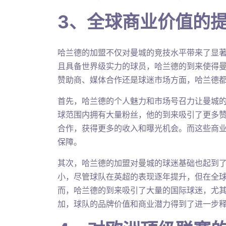
3、全球商业价值的
哈兰德的加盟不仅对曼城的竞技水平带来了显
且具备世界级实力的球员，哈兰德的到来使得
赞助商、媒体合作还是球迷市场方面，哈兰德
首先，哈兰德的个人魅力和市场号召力让曼城
球范围内拥有大量粉丝，他的到来吸引了更多
合作，获得更多的收入和曝光机会。而这些商
保障。
其次，哈兰德的加盟对曼城的球迷基础也起到
小，尽管球队在英超的表现逐年提升，但在全
而，哈兰德的到来吸引了大量的国际球迷，尤
加，球队的品牌价值和商业潜力得到了进一步