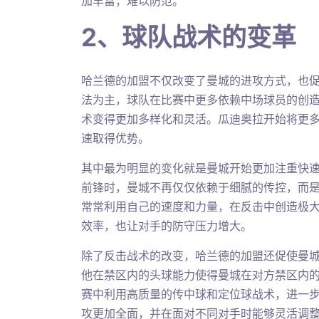
加丰富，难以防范。
2、球队战术的变革
哈兰德的加盟不仅改变了曼城的进攻方式，也
法为主，球队在比赛中更多依赖中场球员的创
术变得更加多样化和灵活。瓜迪奥拉开始将更
速取得优势。
其中最为明显的变化就是曼城开始更加注重快
前锋时，曼城不再仅仅依赖于细腻的传控，而
常常利用自己的速度和力量，在反击中创造极
效率，也让对手的防守压力增大。
除了反击战术的改变，哈兰德的加盟还促使曼
他在禁区内的头球能力使得曼城在对方禁区内
赛中利用高质量的传中球和定位球战术，进一
攻更加全面，并在面对不同对手时能够灵活调