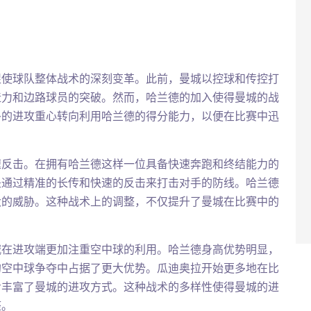
促使球队整体战术的深刻变革。此前，曼城以控球和传控打
造力和边路球员的突破。然而，哈兰德的加入使得曼城的战
多的进攻重心转向利用哈兰德的得分能力，以便在比赛中迅
速反击。在拥有哈兰德这样一位具备快速奔跑和终结能力的
是通过精准的长传和快速的反击来打击对手的防线。哈兰德
大的威胁。这种战术上的调整，不仅提升了曼城在比赛中的
城在进攻端更加注重空中球的利用。哈兰德身高优势明显，
的空中球争夺中占据了更大优势。瓜迪奥拉开始更多地在比
步丰富了曼城的进攻方式。这种战术的多样性使得曼城的进
整。