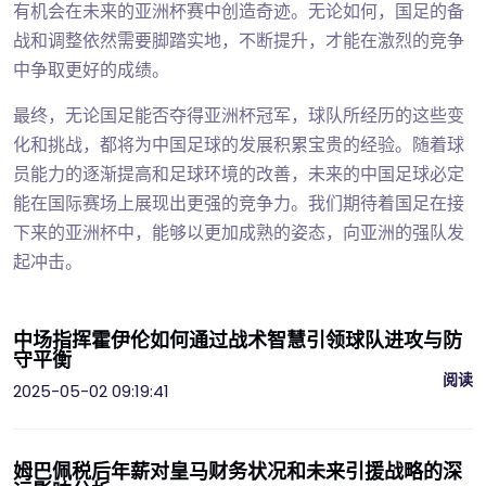
有机会在未来的亚洲杯赛中创造奇迹。无论如何，国足的备
战和调整依然需要脚踏实地，不断提升，才能在激烈的竞争
中争取更好的成绩。
最终，无论国足能否夺得亚洲杯冠军，球队所经历的这些变
化和挑战，都将为中国足球的发展积累宝贵的经验。随着球
员能力的逐渐提高和足球环境的改善，未来的中国足球必定
能在国际赛场上展现出更强的竞争力。我们期待着国足在接
下来的亚洲杯中，能够以更加成熟的姿态，向亚洲的强队发
起冲击。
中场指挥霍伊伦如何通过战术智慧引领球队进攻与防
守平衡
阅读
2025-05-02 09:19:41
姆巴佩税后年薪对皇马财务状况和未来引援战略的深