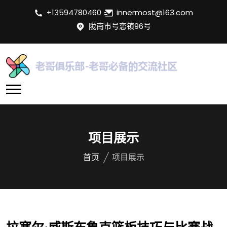
+13594780460
innermost@163.com
陇南市号恋镇96号
项目展示
首页
项目展示