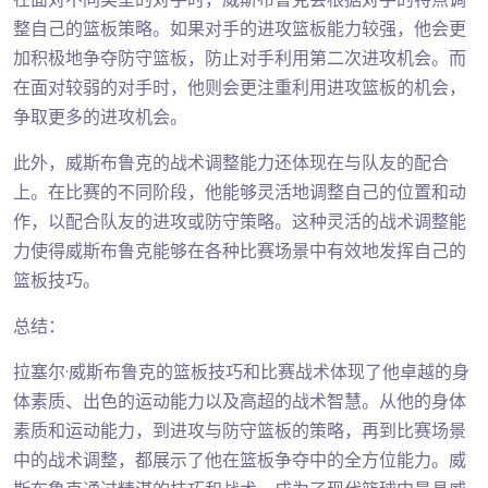
整自己的篮板策略。如果对手的进攻篮板能力较强，他会更
加积极地争夺防守篮板，防止对手利用第二次进攻机会。而
在面对较弱的对手时，他则会更注重利用进攻篮板的机会，
争取更多的进攻机会。
此外，威斯布鲁克的战术调整能力还体现在与队友的配合
上。在比赛的不同阶段，他能够灵活地调整自己的位置和动
作，以配合队友的进攻或防守策略。这种灵活的战术调整能
力使得威斯布鲁克能够在各种比赛场景中有效地发挥自己的
篮板技巧。
总结：
拉塞尔·威斯布鲁克的篮板技巧和比赛战术体现了他卓越的身
体素质、出色的运动能力以及高超的战术智慧。从他的身体
素质和运动能力，到进攻与防守篮板的策略，再到比赛场景
中的战术调整，都展示了他在篮板争夺中的全方位能力。威