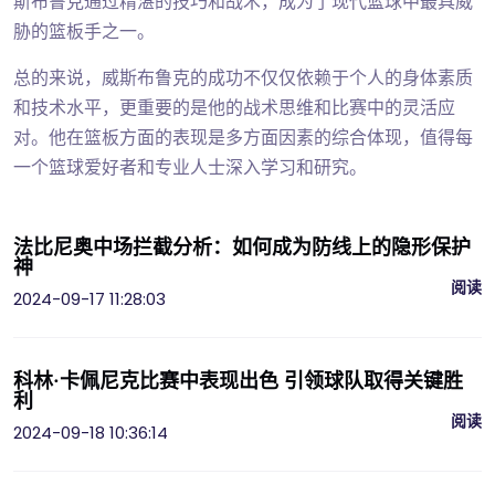
斯布鲁克通过精湛的技巧和战术，成为了现代篮球中最具威
胁的篮板手之一。
总的来说，威斯布鲁克的成功不仅仅依赖于个人的身体素质
和技术水平，更重要的是他的战术思维和比赛中的灵活应
对。他在篮板方面的表现是多方面因素的综合体现，值得每
一个篮球爱好者和专业人士深入学习和研究。
法比尼奥中场拦截分析：如何成为防线上的隐形保护
神
阅读
2024-09-17 11:28:03
科林·卡佩尼克比赛中表现出色 引领球队取得关键胜
利
阅读
2024-09-18 10:36:14