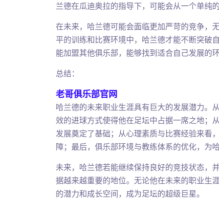
兰德在瓜迪奥拉的指导下，可能会从一个单纯
在未来，哈兰德可能会面临更加严苛的竞争，
平的训练和比赛环境中，哈兰德才能不断突破
能加盟其他俱乐部，能够找到适合自己发展的
总结：
老哥俱乐部官网
哈兰德的未来职业生涯具有巨大的发展潜力。
效的进球方式使得他在足坛中占据一席之地；
发展奠定了基础；从心理素质与比赛经验来看
障；最后，俱乐部环境与教练体系的优化，为
未来，哈兰德若能继续保持良好的竞技状态，
据越来越重要的地位。无论他在未来的职业生
的潜力和成长空间，成为足坛的超级巨星。