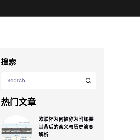
搜索
热门文章
欧联杯为何被称为附加赛
其背后的含义与历史演变
解析