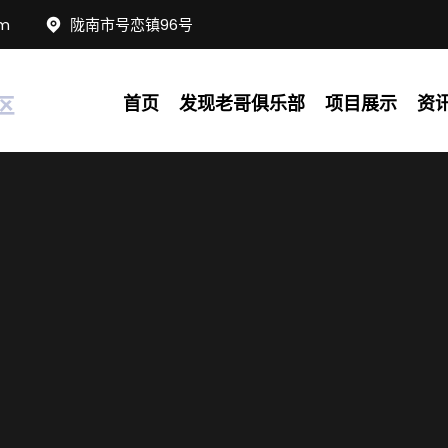
om
陇南市号恋镇96号
首页
发现老哥俱乐部
项目展示
资