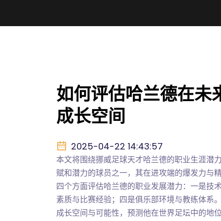
如何评估哈兰德在未
成长空间
2025-04-22 14:43:57
本文将围绕挪威足球天才哈兰德的职业生涯潜
赋和潜力的球员之一，其在进攻端的爆发力与
四个方面评估哈兰德的职业发展潜力：一是技
素质与比赛经验；四是俱乐部环境与教练体系
成长空间与可能性，预测他在世界足坛中的地