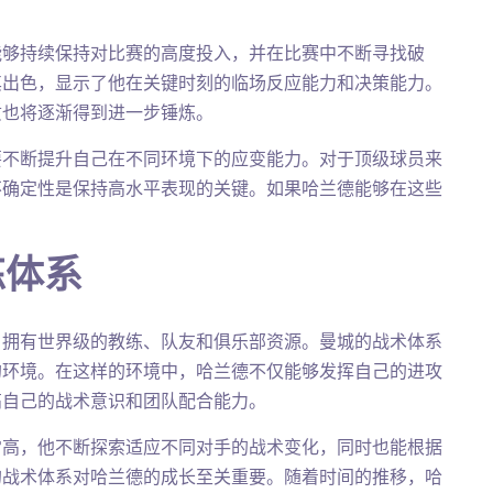
能够持续保持对比赛的高度投入，并在比赛中不断寻找破
其出色，显示了他在关键时刻的临场反应能力和决策能力。
质也将逐渐得到进一步锤炼。
要不断提升自己在不同环境下的应变能力。对于顶级球员来
不确定性是保持高水平表现的关键。如果哈兰德能够在这些
练体系
，拥有世界级的教练、队友和俱乐部资源。曼城的战术体系
的环境。在这样的环境中，哈兰德不仅能够发挥自己的进攻
高自己的战术意识和团队配合能力。
常高，他不断探索适应不同对手的战术变化，同时也能根据
的战术体系对哈兰德的成长至关重要。随着时间的推移，哈