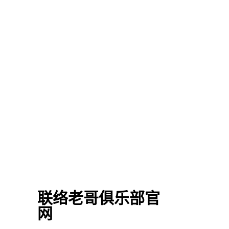
联络老哥俱乐部官
网