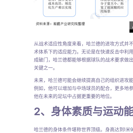
从战术适应性角度来看，哈兰德的进攻方式并
术体系下的适应能力。无论是在快速反击中利
成破门，哈兰德都能够根据球队的战术要求做
关键之一。
未来，哈兰德可能会继续提高自己的组织进攻能
例如，他可以增加与中场球员的配合，更多地
他在未来的足坛中占据更重要的地位。
2、身体素质与运动
哈兰德的身体条件堪称世界顶级。身高达到1米