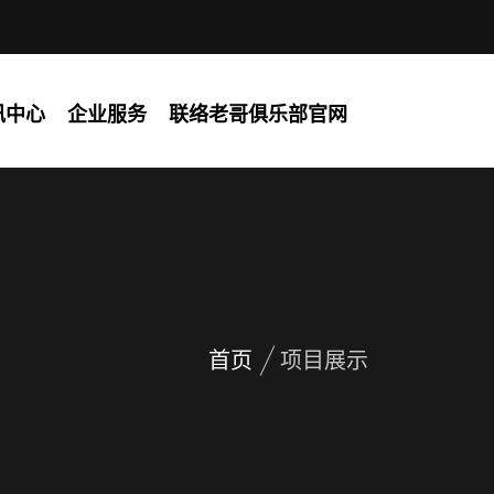
讯中心
企业服务
联络老哥俱乐部官网
首页
项目展示