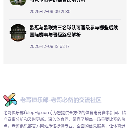
2025-12-09 09:21:30
欧冠与欧联第三名球队可晋级参与哪些后续
国际赛事与晋级路径解析
2025-12-08 13:52:17
老哥俱乐部(blog-lg.com)为您提供全方位的体育电竞赛事新闻、精
准赛事分析和及时更新。深入体育界，带您了解每一场重要比赛的热
点。老哥俱乐部官方网站承诺提供专业、全面的信息服务，让体育迷