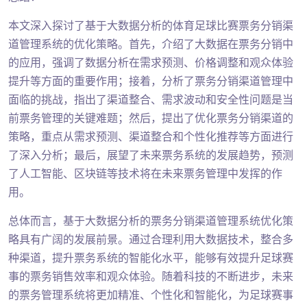
本文深入探讨了基于大数据分析的体育足球比赛票务分销渠
道管理系统的优化策略。首先，介绍了大数据在票务分销中
的应用，强调了数据分析在需求预测、价格调整和观众体验
提升等方面的重要作用；接着，分析了票务分销渠道管理中
面临的挑战，指出了渠道整合、需求波动和安全性问题是当
前票务管理的关键难题；然后，提出了优化票务分销渠道的
策略，重点从需求预测、渠道整合和个性化推荐等方面进行
了深入分析；最后，展望了未来票务系统的发展趋势，预测
了人工智能、区块链等技术将在未来票务管理中发挥的作
用。
总体而言，基于大数据分析的票务分销渠道管理系统优化策
略具有广阔的发展前景。通过合理利用大数据技术，整合多
种渠道，提升票务系统的智能化水平，能够有效提升足球赛
事的票务销售效率和观众体验。随着科技的不断进步，未来
的票务管理系统将更加精准、个性化和智能化，为足球赛事