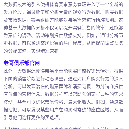
大数据技术的引入使得体育赛事票务管理进入了一个全新的
发展阶段。通过收集和分析大量的观众行为数据、购买数据
及市场数据，赛事组织方能够对票务需求进行精准预测。这
种基于大数据的分析不仅可以提升票务销售的效率，还能够
为票价的调整、活动策划提供数据支持。例如，通过分析历
史数据，可以预测某场比赛的热门程度，从而提前调整票务
的分配策略，实现精准营销。
老哥俱乐部官网
此外，大数据还使得票务平台能够实时监控销售情况，根据
不同的销售阶段进行动态调整。通过对用户购买行为的深入
分析，可以发现潜在的购票群体和消费习惯，为分销商提供
有价值的营销信息。数据分析可以帮助预测某些票种的需求
波动，甚至可以优化票务价格，最大化收入。例如，通过数
据挖掘，可以发现某些用户在购买时常选的座位区域，从而
引导他们选择更多购买选项。