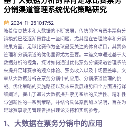
基于大数据分析的体育足球比赛票务
分销渠道管理系统优化策略研究
2024-11-25 10:17:52
随着信息技术和大数据的不断发展，传统的体育赛事票务分
销模式已经逐渐暴露出一些问题，尤其是在管理效率和分销
效果方面。足球比赛作为全球最受关注的体育项目，其票务
管理和分销渠道的优化显得尤为重要。本篇文章通过基于大
数据分析的视角，探讨如何通过优化票务分销渠道管理系统
来提升足球赛事的观众体验、票务收入以及市场覆盖率。文
章从大数据分析在票务分销中的应用、分销渠道管理的挑
战、优化策略的实施路径以及未来发展趋势四个方面进行详
细阐述，提出了通过大数据提升票务系统的灵活性、精准性
与创新性的一系列策略，并结合具体案例加以说明，旨在为
足球赛事票务管理者提供理论支持和实践参考。
1、大数据在票务分销中的应用