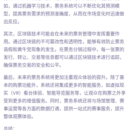
如，通过机器学习技术，票务系统可以不断优化其预测模
型，提高票务需求的预测准确度，从而在市场变化时迅速做
出反应。
其次，区块链技术可能会在未来的票务管理中发挥重要作
用。通过区块链的不可篡改性和透明性，能够有效防止票务
造假和黄牛党现象的发生。在票务分销过程中，每一张票的
发行、转让、交易等信息都可以通过区块链技术进行追踪，
确保票务交易的安全和公平。
最后，未来的票务系统将更加注重观众体验的提升。除了基
本的购票功能外，系统还将集成更多的智能服务，如虚拟现
实（VR）看台体验、智能导览服务等，让观众在购票之外享
受到更多的增值服务。同时，票务系统还将与场馆管理、赛
事运营等各方面的数据打通，提供一站式的赛事服务，提升
整体观赛体验。
总结：