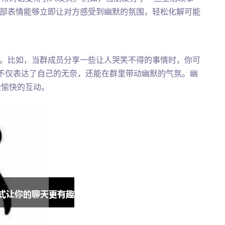
的面部表情能够立即让对方感受到幽默的氛围，轻松化解可能
效果。比如，当群成员分享一些让人哭笑不得的事情时，你可
，不仅表达了自己的无奈，还能在群里带动幽默的气氛。幽
松愉快的互动。