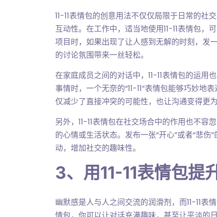
11-11表情包的创意用法不仅仅局限于日常的
互动性。在工作中，适当地使用11-11表情包
项目时，如果出现了让人感到无解的时刻，发一个
的讨论氛围带来一丝轻松。
在家庭成员之间的对话中，11-11表情包的运
事情时，一个无奈的“11-11”表情包能够巧妙
仅减少了直接冲突的可能性，也让沟通变得更
另外，11-11表情包在社交场合中的作用也不
的心情或生活状态。发布一张“开心”或者“悲伤
动，增加社交的趣味性。
3、用11-11表情包
幽默感是人与人之间交流的润滑剂，而11-11
情包，你可以让对话充满趣味，甚至让平淡的