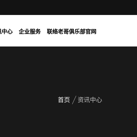
讯中心
企业服务
联络老哥俱乐部官网
首页
资讯中心