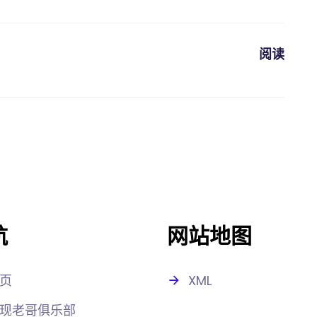
阅读
航
网站地图
页
XML
现老哥俱乐部