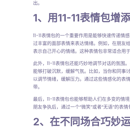
出。
1、用11-11表情包
11-11表情包的一个重要作用是能够快速传递情
过丰富的面部表情来表达情绪。例如，在朋友给你
表示自己开心的情绪。这种表情包非常适合用
此外，11-11表情包还能巧妙地调节对话的氛
能够打破沉默，缓解气氛。比如，当你和同事讨论
以调节情绪，缓解压力。通过这些情感化的表情，
带。
最后，11-11表情包也能够帮助人们在多变的
朋友争执后，通过一个“微笑”或者“无语”的表
2、在不同场合巧妙运用