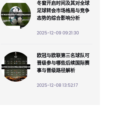
冬窗开启时间及其对全球
足球转会市场格局与竞争
态势的综合影响分析
2025-12-09 09:21:30
欧冠与欧联第三名球队可
晋级参与哪些后续国际赛
事与晋级路径解析
2025-12-08 13:52:17