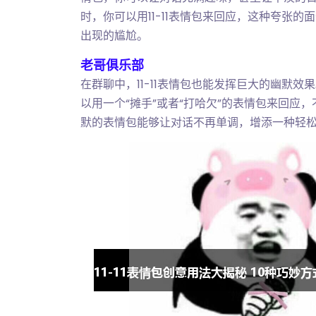
时，你可以用11-11表情包来回应，这种夸张
出现的尴尬。
老哥俱乐部
在群聊中，11-11表情包也能发挥巨大的幽默
以用一个“摊手”或者“打哈欠”的表情包来回应
默的表情包能够让对话不再单调，增添一种轻