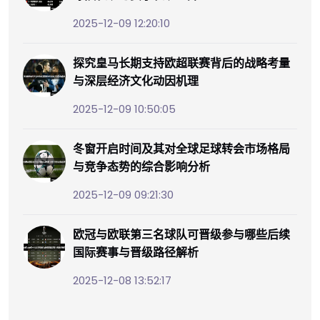
2025-12-09 12:20:10
探究皇马长期支持欧超联赛背后的战略考量
与深层经济文化动因机理
2025-12-09 10:50:05
冬窗开启时间及其对全球足球转会市场格局
与竞争态势的综合影响分析
2025-12-09 09:21:30
欧冠与欧联第三名球队可晋级参与哪些后续
国际赛事与晋级路径解析
2025-12-08 13:52:17