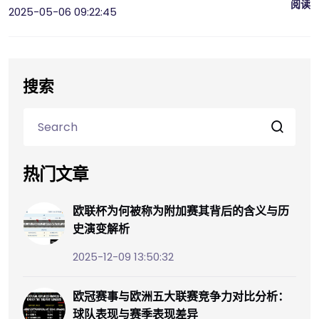
阅读
2025-05-06 09:22:45
搜索
热门文章
欧联杯为何被称为附加赛其背后的含义与历
史演变解析
2025-12-09 13:50:32
欧冠赛事与欧洲五大联赛竞争力对比分析：
球队表现与赛季表现差异