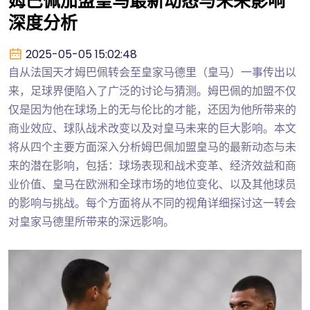
姆巴佩加盟皇马最新动态与未来影响
深度分析
2025-05-05 15:02:48
自从法国天才姆巴佩转会至皇家马德里（皇马）一事传出以
来，足球界便陷入了广泛的讨论与猜测。姆巴佩的加盟不仅
仅是因为他在球场上的无与伦比的才能，还因为他所带来的
商业效应、球队战术改变以及对皇马未来的巨大影响。本文
将从四个主要方面深入分析姆巴佩加盟皇马的最新动态与未
来的潜在影响，包括：球场表现和战术变革、经济效益和商
业价值、皇马在欧洲和全球市场的地位变化、以及其他球员
的影响与挑战。每个方面将从不同的视角详细探讨这一转会
对皇家马德里所带来的深远影响。