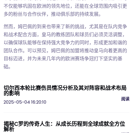
不仅能够巩固在欧洲的领先地位，还能在全球范围内吸引更
多的粉丝与合作伙伴，推动俱乐部的持续发展。
然而，姆巴佩的到来也带来了新的挑战，尤其是在队内竞争
和战术配合方面，皇马的教练团队和球员们必须灵活调整，
以确保球队能够在保持强大竞争力的同时，形成更加和谐的
团队合作。可以预见，姆巴佩的加盟将推动皇马向着更高的
目标迈进，并为未来几年内的欧洲赛场争冠打下坚实的基
础。
切尔西本轮比赛伤员情况分析及其对阵容和战术布局
的影响
阅读
2025-05-04 16:20:10
揭秘C罗的传奇人生：从成长历程到全球成就全方位
解析