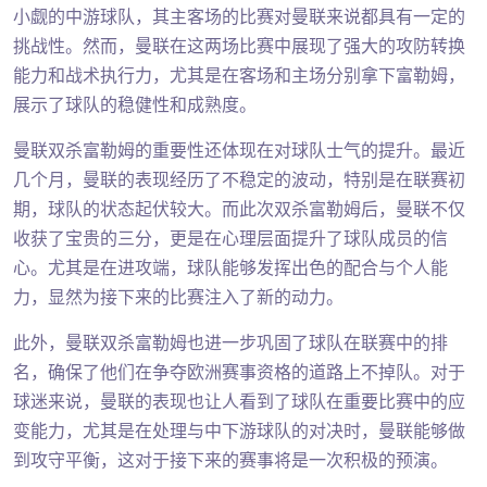
小觑的中游球队，其主客场的比赛对曼联来说都具有一定的
挑战性。然而，曼联在这两场比赛中展现了强大的攻防转换
能力和战术执行力，尤其是在客场和主场分别拿下富勒姆，
展示了球队的稳健性和成熟度。
曼联双杀富勒姆的重要性还体现在对球队士气的提升。最近
几个月，曼联的表现经历了不稳定的波动，特别是在联赛初
期，球队的状态起伏较大。而此次双杀富勒姆后，曼联不仅
收获了宝贵的三分，更是在心理层面提升了球队成员的信
心。尤其是在进攻端，球队能够发挥出色的配合与个人能
力，显然为接下来的比赛注入了新的动力。
此外，曼联双杀富勒姆也进一步巩固了球队在联赛中的排
名，确保了他们在争夺欧洲赛事资格的道路上不掉队。对于
球迷来说，曼联的表现也让人看到了球队在重要比赛中的应
变能力，尤其是在处理与中下游球队的对决时，曼联能够做
到攻守平衡，这对于接下来的赛事将是一次积极的预演。