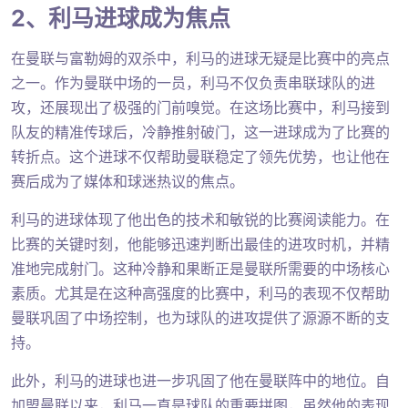
2、利马进球成为焦点
在曼联与富勒姆的双杀中，利马的进球无疑是比赛中的亮点
之一。作为曼联中场的一员，利马不仅负责串联球队的进
攻，还展现出了极强的门前嗅觉。在这场比赛中，利马接到
队友的精准传球后，冷静推射破门，这一进球成为了比赛的
转折点。这个进球不仅帮助曼联稳定了领先优势，也让他在
赛后成为了媒体和球迷热议的焦点。
利马的进球体现了他出色的技术和敏锐的比赛阅读能力。在
比赛的关键时刻，他能够迅速判断出最佳的进攻时机，并精
准地完成射门。这种冷静和果断正是曼联所需要的中场核心
素质。尤其是在这种高强度的比赛中，利马的表现不仅帮助
曼联巩固了中场控制，也为球队的进攻提供了源源不断的支
持。
此外，利马的进球也进一步巩固了他在曼联阵中的地位。自
加盟曼联以来，利马一直是球队的重要拼图，虽然他的表现