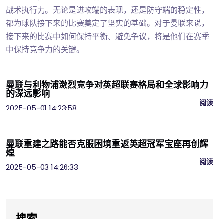
战术执行力。无论是进攻端的表现，还是防守端的稳定性，
都为球队接下来的比赛奠定了坚实的基础。对于曼联来说，
接下来的比赛中如何保持平衡、避免争议，将是他们在赛季
中保持竞争力的关键。
曼联与利物浦激烈竞争对英超联赛格局和全球影响力
的深远影响
阅读
2025-05-01 14:23:58
曼联重建之路能否克服困境重返英超冠军宝座再创辉
煌
阅读
2025-05-03 14:26:33
搜索